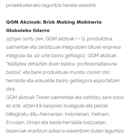
proiektuetarako laguntza handia eskainiz.
QGM Akzioak: Brick Making Makineria
Globaleko liderra
1979an sortu zen, QGM akzioak I + G, produkzioa,
salmentak eta zerbitzuak integratzen dituen enpresa
integrala da. 40 urte baino gehiagoz, QGM akzioak
"Kalitatea zehazten duen balioa, profesionaltasuna
balioa", eta bere produktuak mundu osoko 100
herrialde eta eskualde baino gehiagora esportatzen
dira.
QGM akzioak Txinan salmentak eta zerbitzu sare osoa
ez ezik, atzerritik kanpoko bulegoak eta piezak
biltegiratu ditu Alemanian, Indonesian, Vietnam,
Errusian, Oman eta beste herrialde batzuetan,
bezeroak erantzun azkarra eskaintzen duten laguntza