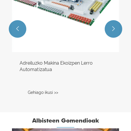


Adreiluzko Makina Ekoizpen Lerro
Automatizatua
Gehiago ikusi >>
Albisteen Gomendioak