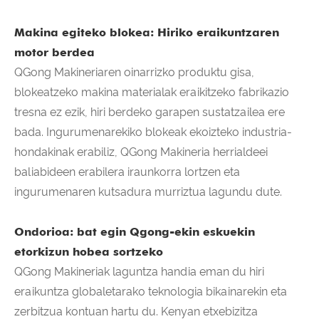
Makina egiteko blokea: Hiriko eraikuntzaren
motor berdea
QGong Makineriaren oinarrizko produktu gisa,
blokeatzeko makina materialak eraikitzeko fabrikazio
tresna ez ezik, hiri berdeko garapen sustatzailea ere
bada. Ingurumenarekiko blokeak ekoizteko industria-
hondakinak erabiliz, QGong Makineria herrialdeei
baliabideen erabilera iraunkorra lortzen eta
ingurumenaren kutsadura murriztua lagundu dute.
Ondorioa: bat egin Qgong-ekin eskuekin
etorkizun hobea sortzeko
QGong Makineriak laguntza handia eman du hiri
eraikuntza globaletarako teknologia bikainarekin eta
zerbitzua kontuan hartu du. Kenyan etxebizitza