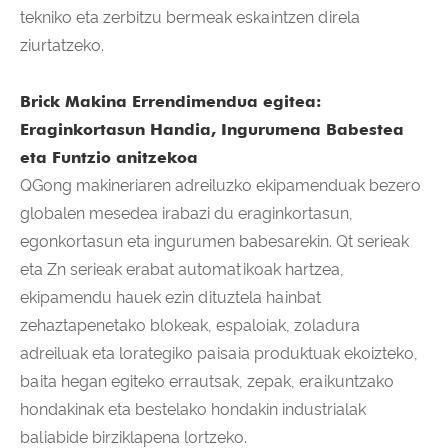
tekniko eta zerbitzu bermeak eskaintzen direla
ziurtatzeko.
Brick Makina Errendimendua egitea:
Eraginkortasun Handia, Ingurumena Babestea
eta Funtzio anitzekoa
QGong makineriaren adreiluzko ekipamenduak bezero
globalen mesedea irabazi du eraginkortasun,
egonkortasun eta ingurumen babesarekin. Qt serieak
eta Zn serieak erabat automatikoak hartzea,
ekipamendu hauek ezin dituztela hainbat
zehaztapenetako blokeak, espaloiak, zoladura
adreiluak eta lorategiko paisaia produktuak ekoizteko,
baita hegan egiteko errautsak, zepak, eraikuntzako
hondakinak eta bestelako hondakin industrialak
baliabide birziklapena lortzeko.