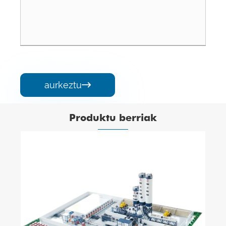
aurkeztu

Produktu berriak