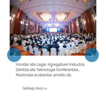


Hondar eta Legar Agregatuen Industria
Zientzia eta Teknologia Konferentzia
Nazionala arrakastaz amaitu da
Gehiago ikusi >>