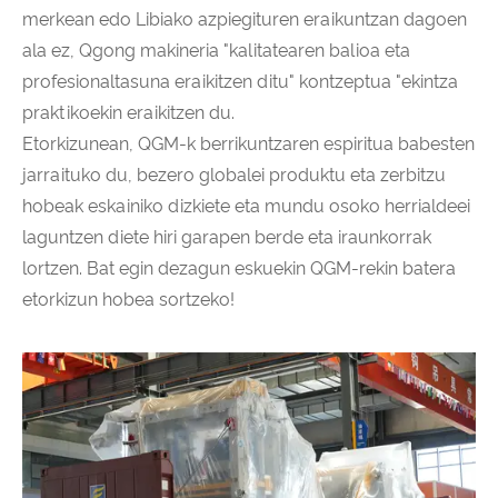
merkean edo Libiako azpiegituren eraikuntzan dagoen
ala ez, Qgong makineria "kalitatearen balioa eta
profesionaltasuna eraikitzen ditu" kontzeptua "ekintza
praktikoekin eraikitzen du.
Etorkizunean, QGM-k berrikuntzaren espiritua babesten
jarraituko du, bezero globalei produktu eta zerbitzu
hobeak eskainiko dizkiete eta mundu osoko herrialdeei
laguntzen diete hiri garapen berde eta iraunkorrak
lortzen. Bat egin dezagun eskuekin QGM-rekin batera
etorkizun hobea sortzeko!