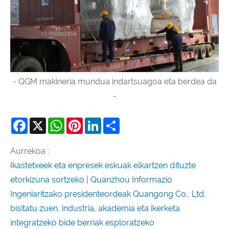
- QGM makineria mundua indartsuagoa eta berdea da
-
Facebook
X
WhatsApp
Pinterest
LinkedIn
Share
Aurrekoa :
Ikastetxeek eta enpresek eskuak elkartzen dituzte
etorkizuna sortzeko | Quanzhou Informazio
Ingeniaritzako presidenteordeak Quangong Co., Ltd.
bisitatu zuen, industria, akademia eta ikerketa
integratzeko bide berriak esploratzeko