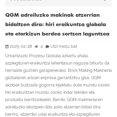
QGM adreiluzko makinak atzerrian
bidaltzen dira: hiri eraikuntza globala
eta etorkizun berdea sortzen laguntzea
2025-02-28
4
Utzi mezu bat
Urbanizazio Prozesu Globala azkartu ahala,
azpiegituren eraikuntza lehentasun nagusia bihurtu da
herrialde guztien garapenerako. Brick Making Makineria
globalaren arloan enpresa garrantzitsu gisa, QGM
akzioek bultzada gogorra injektatu dute mundu osoko
hiri eraikuntzan mundu osoko indar tekniko eta
produktu berritzaileekin. Berriki, QGM makineriaren
adreiluzko ekoizpen-ildo asko atzerrian bidali dira
berriro, atzerriko udal eraikuntza eta azpiegituren