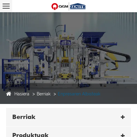
Hasiera
Berriak
Enpresaren Albisteak
Berriak
Produktuak