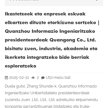
Ikastetxeek eta enpresek eskuak
elkartzen dituzte etorkizuna sortzeko |
Quanzhou Informazio Ingeniaritzako
presidenteordeak Quangong Co., Ltd.
bisitatu zuen, industria, akademia eta
ikerketa integratzeko bide berriak
esploratzeko
2025-02-21
2
Utzi mezu bat
Duela gutxi, Zhang Shunde-k, Quanzhou Informazio
Ingeniaritzako Unibertsitateko presidenteordeak
zuzendu zuen, Ltd., Ltd., Ltd. adreiluzko ekipamendu
konpainia garrantzitsuenak bisitatzeko eta truke-