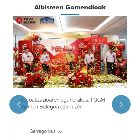
Albisteen Gomendioak
Globalizazioaren eguneraketa | QGM


Xiamen Bulegoa ezarri zen
Gehiago ikusi >>