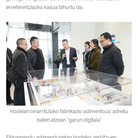
erreferentziazko kasua bihurtu da.
Hodeian oinarritutako fabrikazio adimentsua: adreilu
baten atzean "garun digitala"
Ekipamendu adimendunetan hodeiko zerbitzuen