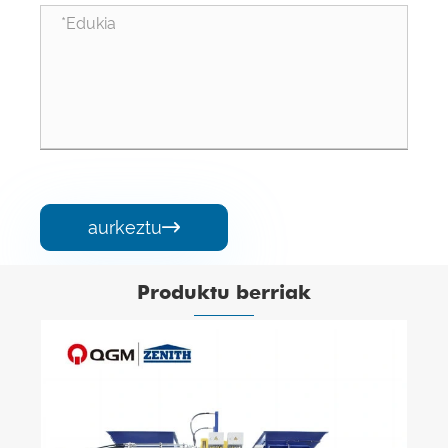
aurkeztu

Produktu berriak