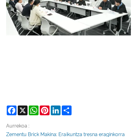
Facebook
X
WhatsApp
Pinterest
LinkedIn
Share
Aurrekoa :
Zementu Brick Makina: Eraikuntza tresna eraginkorra