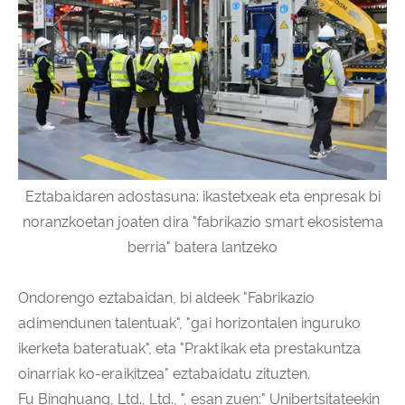
Eztabaidaren adostasuna: ikastetxeak eta enpresak bi
noranzkoetan joaten dira "fabrikazio smart ekosistema
berria" batera lantzeko
Ondorengo eztabaidan, bi aldeek "Fabrikazio
adimendunen talentuak", "gai horizontalen inguruko
ikerketa bateratuak", eta "Praktikak eta prestakuntza
oinarriak ko-eraikitzea" eztabaidatu zituzten.
Fu Binghuang, Ltd., Ltd., ", esan zuen:" Unibertsitateekin