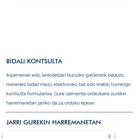
BIDALI KONTSULTA
Aipamenari edo lankidetzari buruzko galderarik baduzu,
mesedez bidali mezu elektroniko bat edo erabili hurrengo
kontsulta formularioa. Gure salmenta-ordezkaria zurekin
harremanetan jarriko da 24 orduko epean.
JARRI GUREKIN HARREMANETAN
X
+86-18105956815