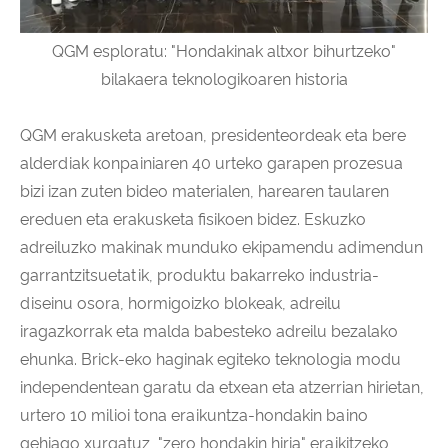
QGM esploratu: "Hondakinak altxor bihurtzeko"
bilakaera teknologikoaren historia
QGM erakusketa aretoan, presidenteordeak eta bere
alderdiak konpainiaren 40 urteko garapen prozesua
bizi izan zuten bideo materialen, harearen taularen
ereduen eta erakusketa fisikoen bidez. Eskuzko
adreiluzko makinak munduko ekipamendu adimendun
garrantzitsuetatik, produktu bakarreko industria-
diseinu osora, hormigoizko blokeak, adreilu
iragazkorrak eta malda babesteko adreilu bezalako
ehunka. Brick-eko haginak egiteko teknologia modu
independentean garatu da etxean eta atzerrian hirietan,
urtero 10 milioi tona eraikuntza-hondakin baino
gehiago xurgatuz, "zero hondakin hiria" eraikitzeko