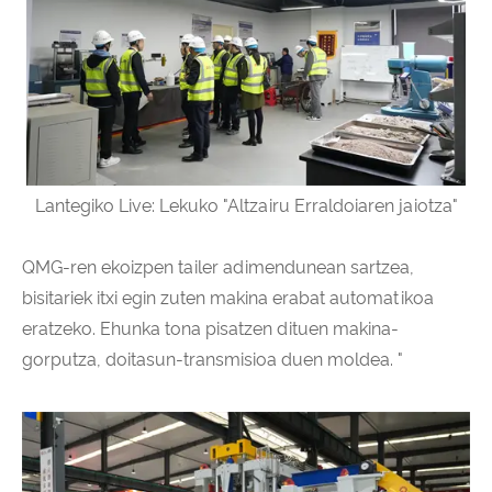
Lantegiko Live: Lekuko "Altzairu Erraldoiaren jaiotza"
QMG-ren ekoizpen tailer adimendunean sartzea,
bisitariek itxi egin zuten makina erabat automatikoa
eratzeko. Ehunka tona pisatzen dituen makina-
gorputza, doitasun-transmisioa duen moldea. "