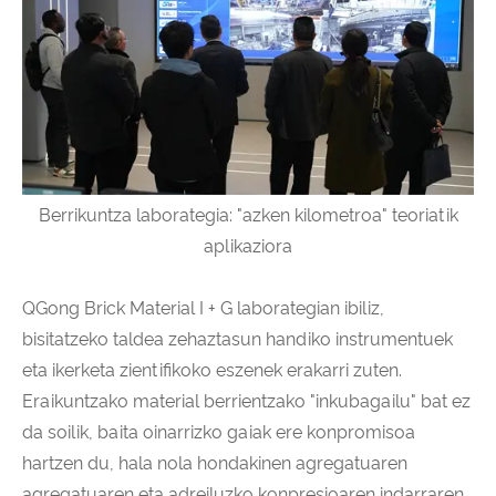
Berrikuntza laborategia: "azken kilometroa" teoriatik
aplikaziora
QGong Brick Material I + G laborategian ibiliz,
bisitatzeko taldea zehaztasun handiko instrumentuek
eta ikerketa zientifikoko eszenek erakarri zuten.
Eraikuntzako material berrientzako "inkubagailu" bat ez
da soilik, baita oinarrizko gaiak ere konpromisoa
hartzen du, hala nola hondakinen agregatuaren
agregatuaren eta adreiluzko konpresioaren indarraren