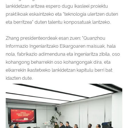
lankidetzan aritzea espero dugu ikasleei proiektu
praktikoak eskaintzeko eta "teknologia ulertzen duten
eta berritzea" duten talentu konposatuak lantzeko.
Zhang presidenteordeak esan zuen: "Quanzhou
Informazio Ingeniaritzako Elkargoaren maisuak, hala
nola, fabrikazio adimenduna eta ingeniaritza zibila, oso
kohangong beharrekin oso kohangongak dira, eta
elkarrekin ikastetxeko lankidetzan kapitulu berri bat
idazten dute.