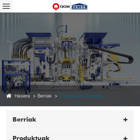
Hasiera
Berriak
Enpresaren Albisteak
Berriak
Produktuak