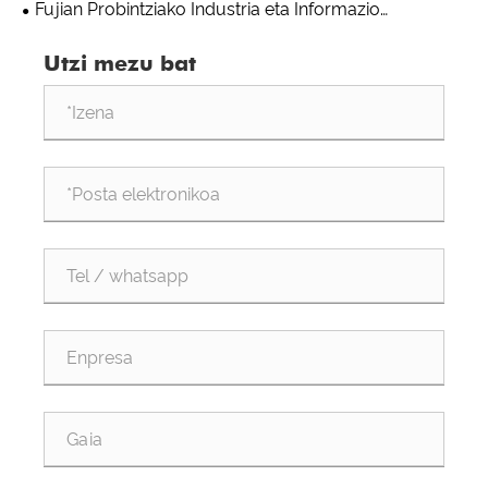
Fujian Probintziako Industria eta Informazio
Teknologia Saileko funtzionarioek Quangong
Utzi mezu bat
Machinery Co., Ltd. bisitatu dute ikuskatzeko eta
orientatzeko