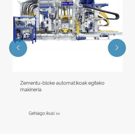


Zementu-bloke automatikoak egiteko
makineria
Gehiago ikusi >>