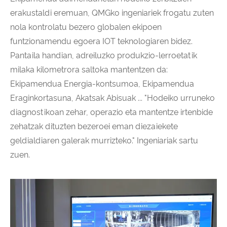
erakustaldi eremuan, QMGko ingeniariek frogatu zuten
nola kontrolatu bezero globalen ekipoen
funtzionamendu egoera IOT teknologiaren bidez.
Pantaila handian, adreiluzko produkzio-lerroetatik
milaka kilometrora saltoka mantentzen da:
Ekipamendua Energia-kontsumoa, Ekipamendua
Eraginkortasuna, Akatsak Abisuak ... "Hodeiko urruneko
diagnostikoan zehar, operazio eta mantentze irtenbide
zehatzak dituzten bezeroei eman diezaiekete
geldialdiaren galerak murrizteko." Ingeniariak sartu
zuen.