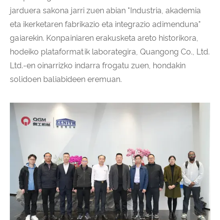
jarduera sakona jarri zuen abian "Industria, akademia
eta ikerketaren fabrikazio eta integrazio adimenduna"
gaiarekin. Konpainiaren erakusketa areto historikora,
hodeiko plataformatik laborategira, Quangong Co., Ltd.
Ltd.-en oinarrizko indarra frogatu zuen, hondakin
solidoen baliabideen eremuan.